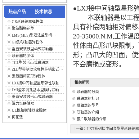
●LXJ接中间轴型星
热点产品
技术信息
本联轴器是以工程塑
※
GR形联轴器弹性体
具有补偿两轴相对偏移
※
聚氨酯梅花垫
20-35000.N.M,
※
LMS(MLS)型双法兰型梅···
※
GR形联轴器弹性体
性体由凸形爪块限制，
※
垂直安装鼓型齿式联轴器
形；凸爪大的凹面，使
※
联轴器轮胎体
※
TGL型鼓形齿式联轴器
不会磨损或变形。
※
ZLL型带制动轮弹性柱销齿式···
※
聚氨酯梅花形弹性体
相关新闻
※
LXJ接中间轴型星形弹性联轴···
※
JMI型带沉孔基本型膜片联轴···
※
联轴器的分类
※
垂直安装鼓形齿式联轴器
※
联轴器的标记
※
磁力泵联轴器
※
联轴器的型号
※
UL橡胶联轴器轮胎体
※
联轴器的介绍
※
梅花垫
※
膜片联轴器的介绍
上一篇：
LXT系列接中间套型星形联轴器