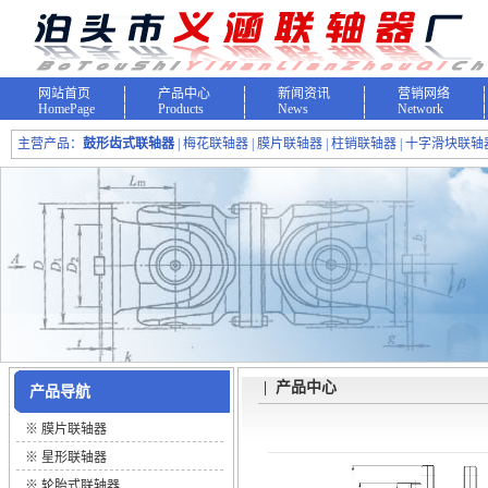
网站首页
产品中心
新闻资讯
营销网络
HomePage
Products
News
Network
主营产品：
鼓形齿式联轴器
| 梅花联轴器 | 膜片联轴器 | 柱销联轴器 | 十字滑块联轴器
| 产品中心
产品导航
※
膜片联轴器
※
星形联轴器
※
轮胎式联轴器