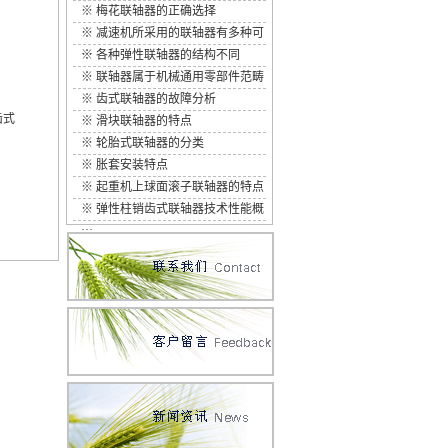
※
梅花联轴器的正确选择
※
减速机所采用的联轴器有多种可
···
※
各种弹性联轴器的结构不同
※
联轴器属于机械通用零部件范畴
※
齿式联轴器的故障分析
齿式
※
滑块联轴器的特点
※
轮胎式联轴器的分类
※
胀套安装特点
※
起重机上球面滚子联轴器的特点
※
弹性柱销齿式联轴器技术性能概
···