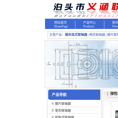
网站首页
产品中心
新
HomePage
Products
New
主营产品：
鼓形齿式联轴器
| 梅花联轴器 | 膜片联
| 弹
产品导航
※
膜片联轴器
※
星形联轴器
※
轮胎式联轴器