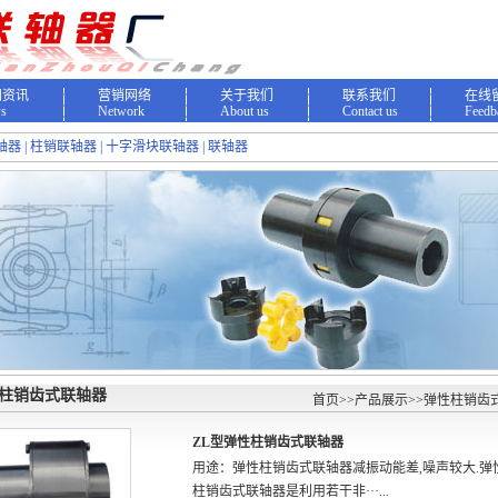
闻资讯
营销网络
关于我们
联系我们
在线
s
Network
About us
Contact us
Feedb
轴器 | 柱销联轴器 | 十字滑块联轴器 | 联轴器
性柱销齿式联轴器
首页
>>
产品展示
>>
弹性柱销齿
ZL型弹性柱销齿式联轴器
用途：弹性柱销齿式联轴器减振动能差,噪声较大.弹
柱销齿式联轴器是利用若干非···...