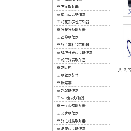
※
万向联轴器
※
鼓形齿式联轴器
※
梅花形弹性联轴器
※
链轮链条联轴器
※
凸缘联轴器
※
弹性套柱销联轴器
※
弹性柱销齿式联轴器
※
蛇形弹簧联轴器
※
制动轮
共6条 当
※
联轴器配件
※
胀紧套
※
水泵联轴器
※
WH滑块联轴器
※
十字滑块联轴器
※
夹壳联轴器
※
弹性柱销联轴器
※
尼龙齿式联轴器